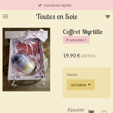
Livraison rapide
Passer
au
Toutes en Soie
contenu
principal
Coffret Myrtille
Promotion !
19,90 €
24,90 €
Savon
Ajouter