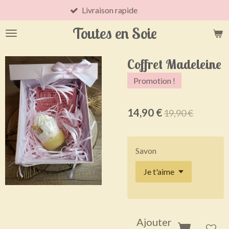
Livraison rapide
Passer
au
Toutes en Soie
contenu
principal
Coffret Madeleine
Promotion !
14,90 €
19,90 €
Savon
Ajouter