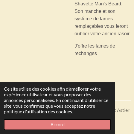
Shavette Man's Beard.
Son manche et son
système de lames
remplaçables vous feront
oublier votre ancien rasoir.
J'offre les lames de
rechanges
Ce site utilise des cookies afin d’améliorer votre
expérience utilisateur et vous proposer des
annonces personnalisées. En continuant d'utiliser ce
site, vous confirmez que vous acceptez notre
Articles disponibles en livraison ou à récupérer sur Saint Astier
politique d’utilisation des cookies.
© 2023 - 2026 Toutes en Soie
Accord
Propulsé par
Webador