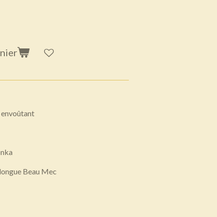
nier
m envoûtant
Tonka
 longue Beau Mec