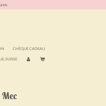
urels
ON
CHÈQUE CADEAU
E, SUISSE
u Mec