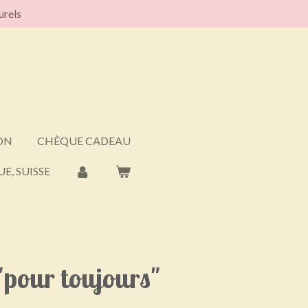
urels
ON
CHÈQUE CADEAU
E, SUISSE
 "pour toujours"