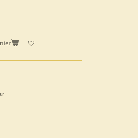
nier
our