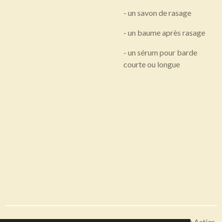
- un savon de rasage
- un baume après rasage
- un sérum pour barde
courte ou longue
Articles disponibles en livraison ou à récupérer sur Saint Astier