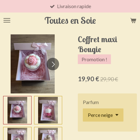
Livraison rapide
Passer
au
Toutes en Soie
contenu
principal
Coffret maxi
Bougie
Promotion !
19,90 €
29,90 €
Parfum