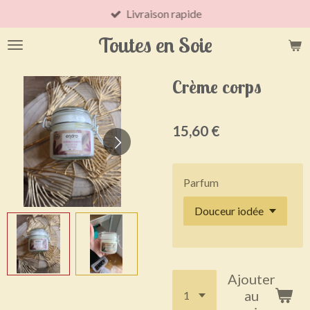
Livraison rapide
Passer
au
Toutes en Soie
contenu
principal
Crème corps
15,60 €
Parfum
Ajouter
au