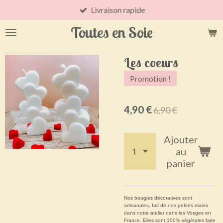
Livraison rapide
Passer
au
Toutes en Soie
contenu
principal
Les coeurs
Promotion !
4,90 €
6,90 €
Ajouter
au
panier
Nos bougies décoratives sont
artisanales, fait de nos petites mains
dans notre atelier dans les Vosges en
France. Elles sont 100% végétales faite