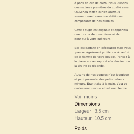
à partir de cire de colza. Nous utilisons
des matières premières de qualité sans
OGM non testée sur les animaux
assurant une bonne traçabilité des
composants de nos produits.
Cette bougie est originale et apportera
une touche de romantisme et de
bonheur à votre intérieure.
Elle est parfaite en décoration mais vous
pouvez également profiter du réconfort
de la flamme de votre bougie. Pensez à
la placer sur un support afin d'éviter que
la cire ne se répande.
Aucune de nos bougies n'est identique
et peut présenter des petits défauts
mineurs. Étant faite à la main, c'est ce
qui les rend unique et fait leur charme.
Voir moins
Dimensions
Largeur
3.5 cm
Hauteur
10.5 cm
Poids