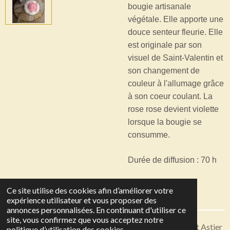
bougie artisanale
végétale. Elle apporte une
douce senteur fleurie. Elle
est originale par son
visuel de Saint-Valentin et
son changement de
couleur à l'allumage grâce
à son coeur coulant. La
rose rose devient violette
lorsque la bougie se
consumme.
Durée de diffusion : 70 h
Ce site utilise des cookies afin d’améliorer votre
expérience utilisateur et vous proposer des
annonces personnalisées. En continuant d'utiliser ce
site, vous confirmez que vous acceptez notre
Articles disponibles en livraison ou à récupérer sur Saint Astier
politique d’utilisation des cookies.