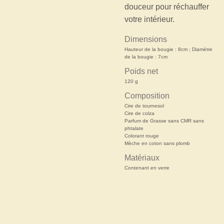
douceur pour réchauffer
votre intérieur.
Dimensions
Hauteur de la bougie : 8cm ; Diamètre
de la bougie : 7cm
Poids net
120 g
Composition
Cire de tournesol
Cire de colza
Parfum de Grasse sans CMR sans
phtalate
Colorant rouge
Mèche en coton sans plomb
Matériaux
Contenant en verre