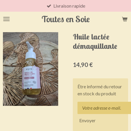
Livraison rapide
Passer
au
Toutes en Soie
contenu
principal
Huile lactée
démaquillante
14,90 €
Être informé du retour
en stock du produit
Envoyer