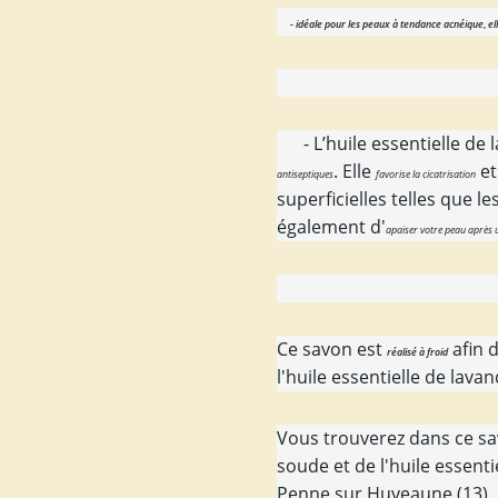
-
idéale pour les peaux à tendance acnéique
,
el
- L’huile essentielle de 
. Elle
et
antiseptiques
favorise la cicatrisation
superficielles telles que l
également d'
apaiser votre peau après u
Ce savon est
afin d
réalisé à froid
l'huile essentielle de lavan
Vous trouverez dans ce savo
soude et de l'huile essent
Penne sur Huveaune (13).