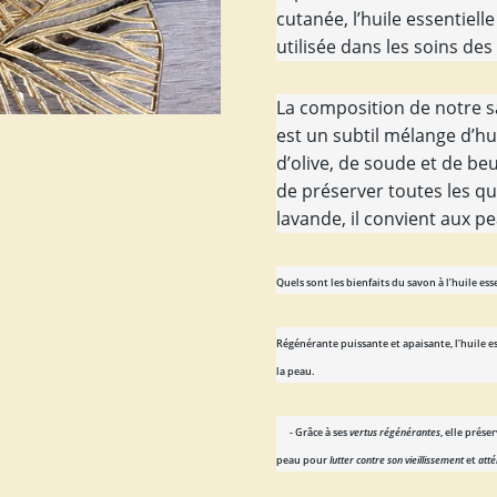
cutanée, l’huile essentiell
utilisée dans les soins de
La composition de notre sa
est un subtil mélange d’hui
d’olive, de soude et de beu
de préserver toutes les qua
lavande, il convient aux pe
Quels sont les bienfaits du savon à l’huile ess
Régénérante puissante et apaisante, l’huile e
la peau.
- Grâce à ses
vertus régénérantes
, elle prés
peau pour
lutter contre son vieillissement
et
at
té