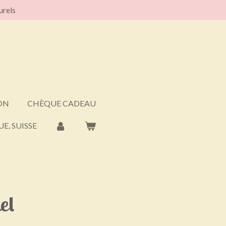
urels
ON
CHÈQUE CADEAU
E, SUISSE
el