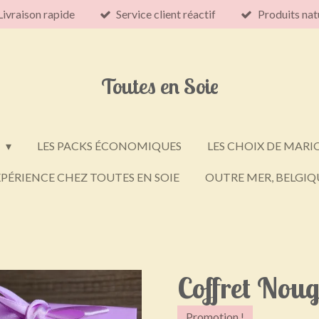
Livraison rapide
Service client réactif
Produits nat
Toutes en Soie
E
LES PACKS ÉCONOMIQUES
LES CHOIX DE MARI
PÉRIENCE CHEZ TOUTES EN SOIE
OUTRE MER, BELGIQU
Coffret Nou
Promotion !