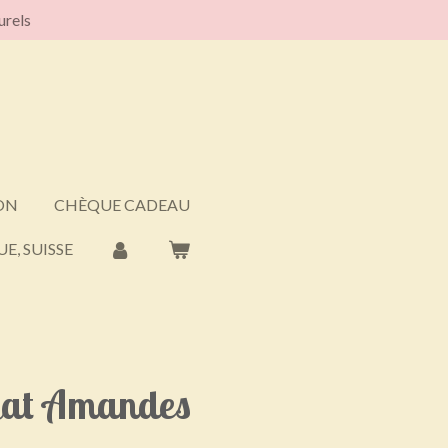
urels
ON
CHÈQUE CADEAU
E, SUISSE
gat Amandes