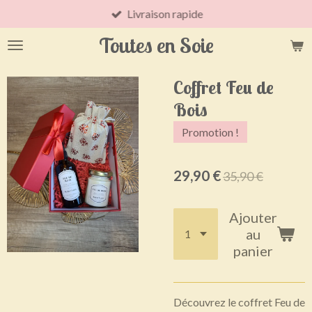
Livraison rapide
Passer
au
Toutes en Soie
contenu
principal
Coffret Feu de
Bois
Promotion !
29,90 €
35,90 €
Ajouter
au
panier
Découvrez le coffret Feu de