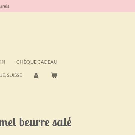
urels
ON
CHÈQUE CADEAU
E, SUISSE
mel beurre salé