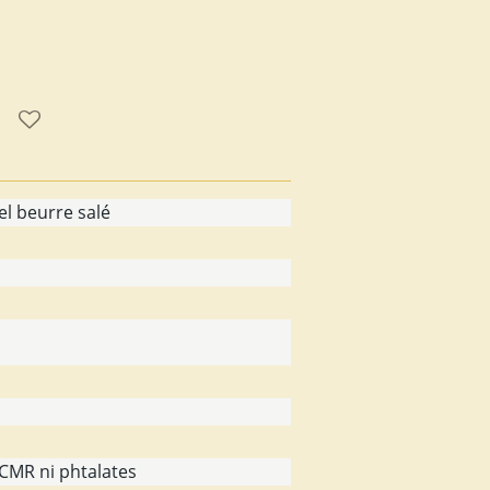
l beurre salé
CMR ni phtalates