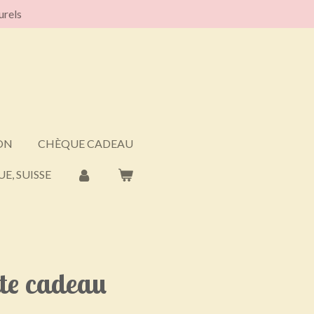
urels
ON
CHÈQUE CADEAU
E, SUISSE
te cadeau