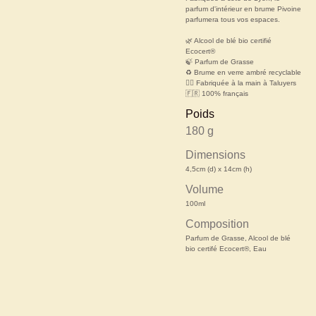
parfum d'intérieur en brume Pivoine
parfumera tous vos espaces.
🌿 Alcool de blé bio certifié
Ecocert®
🍃 Parfum de Grasse
♻️ Brume en verre ambré recyclable
✋🏼 Fabriquée à la main à Taluyers
🇫🇷 100% français
Poids
180 g
Dimensions
4,5cm (d) x 14cm (h)
Volume
100ml
Composition
Parfum de Grasse, Alcool de blé
bio certifé Ecocert®, Eau