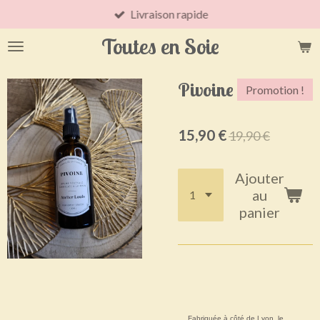
Livraison rapide
Passer
au
Toutes en Soie
contenu
principal
Pivoine
Promotion !
15,90 €
19,90 €
Ajouter
au
panier
Fabriquée à côté de Lyon, le