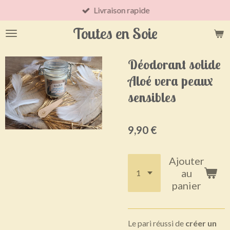
Livraison rapide
Passer
au
Toutes en Soie
contenu
principal
Déodorant solide
Aloé vera peaux
sensibles
9,90 €
Ajouter
au
panier
Le pari réussi de
créer un