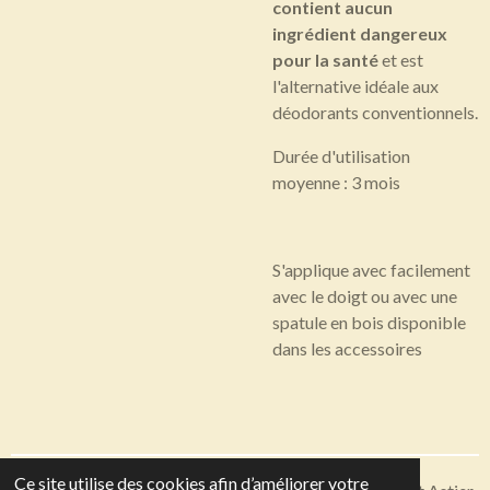
contient aucun
ingrédient dangereux
pour la santé
et est
l'alternative idéale aux
déodorants conventionnels.
Durée d'utilisation
moyenne : 3 mois
S'applique avec facilement
avec le doigt ou avec une
spatule en bois disponible
dans les accessoires
Ce site utilise des cookies afin d’améliorer votre