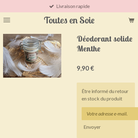
Livraison rapide
Passer
au
Toutes en Soie
contenu
principal
Déodorant solide
Menthe
9,90 €
Être informé du retour
en stock du produit
Envoyer