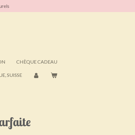
urels
ON
CHÈQUE CADEAU
E, SUISSE
arfaite