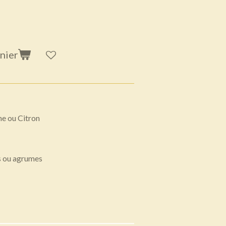
nier
he ou Citron
es ou agrumes