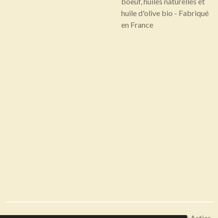
boeuf, huiles naturelles et
huile d'olive bio - Fabriqué
en France
Articles disponibles en livraison ou à récupérer sur Saint Astier