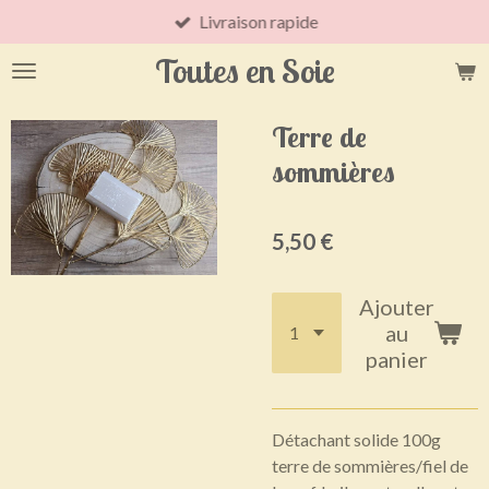
Livraison rapide
Passer
au
Toutes en Soie
contenu
principal
Terre de
sommières
5,50 €
Ajouter
au
panier
Détachant solide 100g
terre de sommières/fiel de